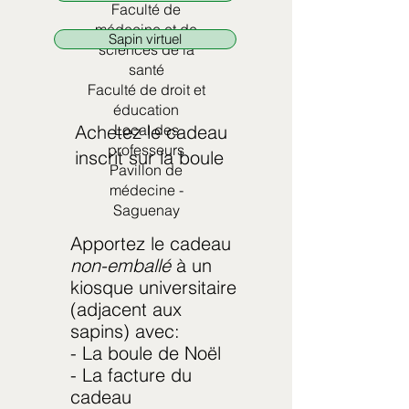
Faculté de
médecine et de
Sapin virtuel
sciences de la
santé
Faculté de droit et
éducation
Achetez le cadeau
Local des
professeurs
inscrit sur la boule
Pavillon de
médecine -
Saguenay
Apportez le cadeau
non-emballé
à un
kiosque universitaire
(adjacent aux
sapins) avec:
- La boule de Noël
- La facture du
cadeau