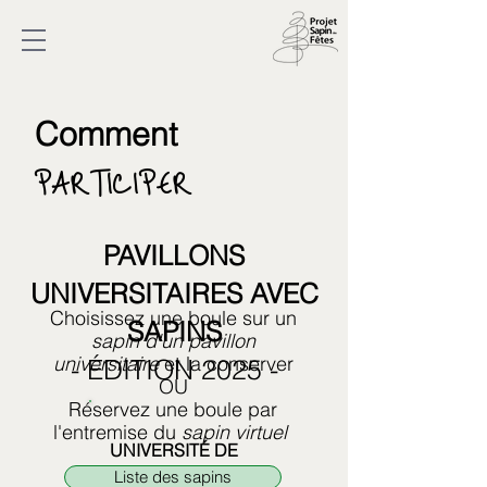
Comment
PARTICIPER
PAVILLONS
UNIVERSITAIRES AVEC
Choisissez une boule sur un
SAPINS
sapin d'un pavillon
universitaire
et la conserver
- ÉDITION 2025 -
OU
Réservez une boule par
l'entremise du
sapin virtuel
UNIVERSITÉ DE
SHERBROOKE
Liste des sapins